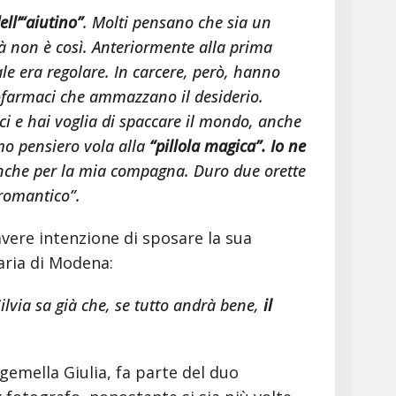
ll’“aiutino”
. Molti pensano che sia un
ltà non è così. Anteriormente alla prima
ale era regolare. In carcere, però, hanno
cofarmaci che ammazzano il desiderio.
i e hai voglia di spaccare il mondo, anche
mo pensiero vola alla
“pillola magica”.
Io ne
anche per la mia compagna. Duro due orette
romantico”.
avere intenzione di sposare la sua
naria di Modena:
lvia sa già che, se tutto andrà bene,
il
 gemella Giulia, fa parte del duo