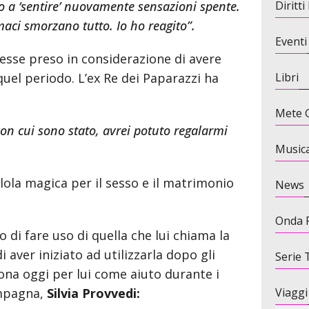
o a ‘sentire’ nuovamente sensazioni spente.
Diritt
maci smorzano tutto. Io ho reagito”.
Eventi
esse preso in considerazione di avere
uel periodo. L’ex Re dei Paparazzi ha
Libri
Mete G
on cui sono stato, avrei potuto regalarmi
Music
llola magica per il sesso e il matrimonio
News
Onda 
 di fare uso di quella che lui chiama la
 aver iniziato ad utilizzarla dopo gli
Serie 
ziona oggi per lui come aiuto durante i
ompagna,
Silvia Provvedi:
Viaggi