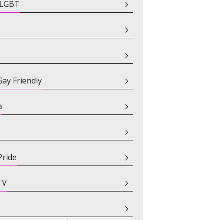
i LGBT
ay Friendly
a
Pride
TV