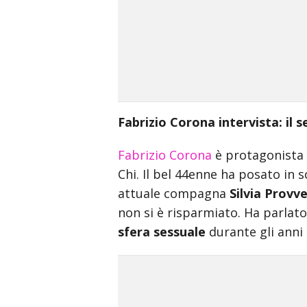
incredible
arab
body
xxx
bf
video
indian
Fabrizio Corona intervista: il 
xxxbf
hindi
Fabrizio Corona
è protagonista d
sexy
क
Chi. Il bel 44enne ha posato in 
स
attuale compagna
Silvia Provve
ड
non si è risparmiato. Ha parla
क
sfera sessuale
durante gli anni 
ल
न
सम
म
ह