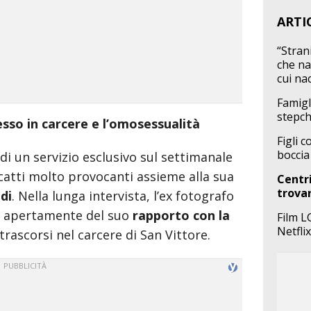
ARTI
“Strani
che nar
cui na
Famigl
stepch
sesso in carcere e l’omosessualità
Figli 
boccia
i un servizio esclusivo sul settimanale
scatti molto provocanti assieme alla sua
Centri
trovar
di
. Nella lunga intervista, l’ex fotografo
to apertamente del suo
rapporto con la
Film L
Netflix
trascorsi nel carcere di San Vittore.