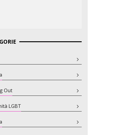
GORIE
a
g Out
ità LGBT
a