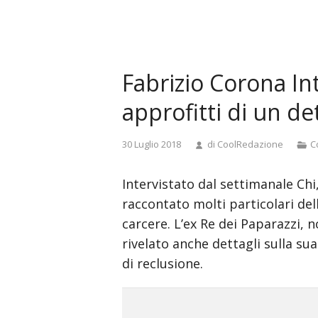
and
doggystyle
anal
tamil
Fabrizio Corona Int
actress
pooja
approfitti di un de
sex
videos
C
30 Luglio 2018
di
CoolRedazione
C
madurita
se
Intervistato dal settimanale Chi
foll
a
raccontato molti particolari del
joven
carcere. L’ex Re dei Paparazzi, 
japan
rivelato anche dettagli sulla su
library
di reclusione.
rape
video
real