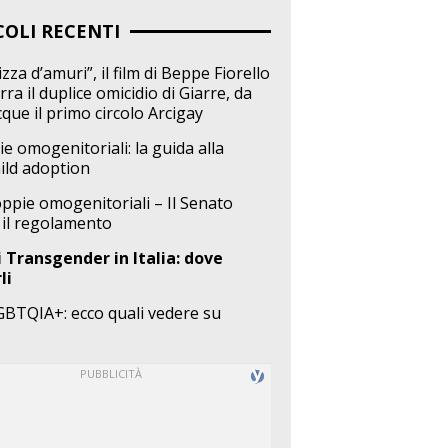
COLI RECENTI
zza d’amuri”, il film di Beppe Fiorello
ra il duplice omicidio di Giarre, da
cque il primo circolo Arcigay
ie omogenitoriali: la guida alla
ild adoption
coppie omogenitoriali – Il Senato
 il regolamento
 Transgender in Italia: dove
li
GBTQIA+: ecco quali vedere su