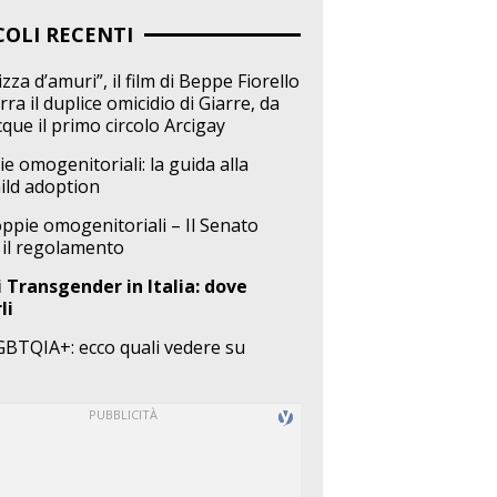
COLI RECENTI
zza d’amuri”, il film di Beppe Fiorello
ra il duplice omicidio di Giarre, da
cque il primo circolo Arcigay
ie omogenitoriali: la guida alla
ild adoption
coppie omogenitoriali – Il Senato
 il regolamento
 Transgender in Italia: dove
li
GBTQIA+: ecco quali vedere su