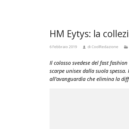
and
doggystyle
anal
tamil
HM Eytys: la colle
actress
pooja
sex
6 Febbraio 2019
di
CoolRedazione
videos
madurita
Il colosso svedese del fast fashio
se
scarpe unisex dalla suola spessa. I
foll
all’avanguardia che elimina la dif
a
joven
japan
library
rape
video
real