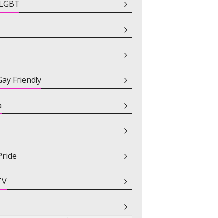
i LGBT
ay Friendly
a
Pride
TV