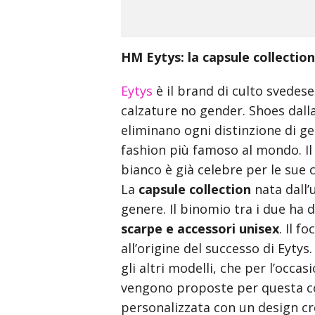
incredible
arab
body
HM Eytys: la capsule collection
xxx
bf
Eytys
è il brand di culto svedes
video
indian
calzature no gender. Shoes dalla 
xxxbf
eliminano ogni distinzione di g
hindi
fashion più famoso al mondo. Il
sexy
bianco è già celebre per le sue 
क
La
capsule collection
nata dall’
स
genere. Il binomio tra i due ha 
ड
क
scarpe e accessori unisex
. Il f
ल
all’origine del successo di Eytys.
न
gli altri modelli, che per l’occ
सम
vengono proposte per questa co
म
personalizzata con un design cr
ह