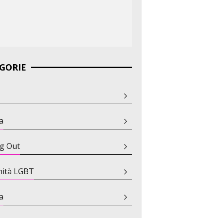
GORIE
a
g Out
ità LGBT
a