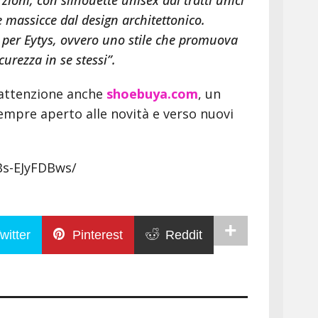
zioni, con silhouette unisex dai tratti unici
e massicce dal design architettonico.
e per Eytys, ovvero uno stile che promuova
icurezza in se stessi”.
 attenzione anche
shoebuya.com
, un
empre aperto alle novità e verso nuovi
Bs-EJyFDBws/
witter
Pinterest
Reddit