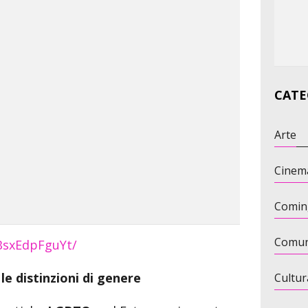
CATE
Arte
Cinem
Comin
Comun
BsxEdpFguYt/
le distinzioni di genere
Cultur