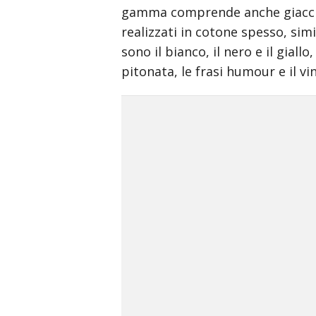
gamma comprende anche giacche, 
त
anne
realizzati in cotone spesso, simil
hathaway
sono il bianco, il nero e il gia
sex
pitonata, le frasi humour e il vin
scene