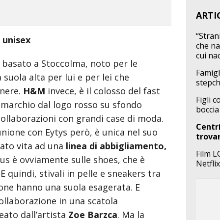
ARTI
“Strani
 unisex
che nar
cui na
e basato a Stoccolma, noto per le
Famigl
suola alta per lui e per lei che
stepch
enere.
H&M
invece, è il colosso del fast
Figli 
 marchio dal logo rosso su sfondo
boccia
collaborazioni con grandi case di moda.
Centri
unione con Eytys però, è unica nel suo
trovar
dato vita ad una
linea di abbigliamento,
Film L
ocus è ovviamente sulle shoes, che è
Netflix
 E quindi, stivali in pelle e sneakers tra
asione hanno una suola esagerata. E
llaborazione in una scatola
eato dall’artista
Zoe Barzca
. Ma la