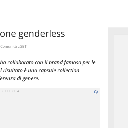
zione genderless
Categorie
Comunità LGBT
n ha collaborato con il brand famoso per le
l risultato è una capsule collection
ferenza di genere.