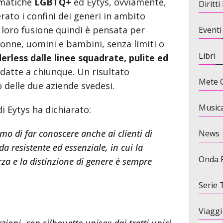
ematiche
LGBTQ+
ed Eytys, ovviamente,
Diritt
rato i confini dei generi in ambito
a loro fusione quindi è pensata per
Eventi
onne, uomini e bambini, senza limiti o
Libri
erless dalle linee squadrate, pulite ed
 adatte a chiunque. Un risultato
Mete G
 delle due aziende svedesi.
Music
di Eytys ha dichiarato:
o di far conoscere anche ai clienti di
News
a resistente ed essenziale, in cui la
Onda 
rza e la distinzione di genere è sempre
Serie 
Viaggi