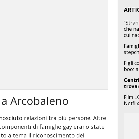
ARTI
“Strani
che nar
cui na
Famigl
stepch
Figli 
boccia
Centri
trovar
ia Arcobaleno
Film L
Netflix
osciuto relazioni tra più persone. Altre
i componenti di famiglie gay erano state
o a tema il riconoscimento dei