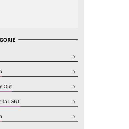
GORIE
a
g Out
ità LGBT
a