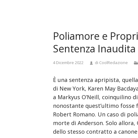
and
doggystyle
anal
tamil
Poliamore e Propri
actress
pooja
Sentenza Inaudita
sex
videos
4 Dicembre 2022
di
CoolRedazione
madurita
se
È una sentenza apripista, quella
foll
a
di New York, Karen May Bacdayan
joven
a Markyus O’Neill, coinquilino 
japan
nonostante quest’ultimo fosse f
library
Robert Romano. Un caso di polia
rape
morte di Anderson. Solo allora, 
video
dello stesso contratto a canon
real