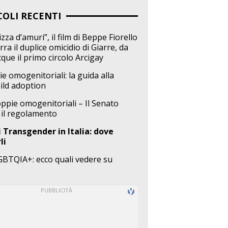
COLI RECENTI
zza d’amuri”, il film di Beppe Fiorello
ra il duplice omicidio di Giarre, da
cque il primo circolo Arcigay
ie omogenitoriali: la guida alla
ild adoption
coppie omogenitoriali – Il Senato
 il regolamento
 Transgender in Italia: dove
li
GBTQIA+: ecco quali vedere su