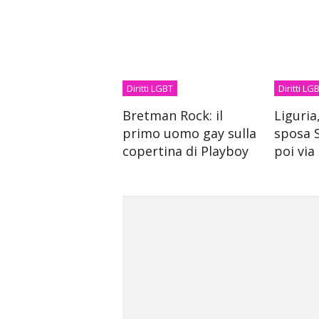
Diritti LGBT
Diritti LG
Bretman Rock: il
Liguria
primo uomo gay sulla
sposa S
copertina di Playboy
poi via