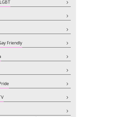
i LGBT
ay Friendly
a
Pride
TV