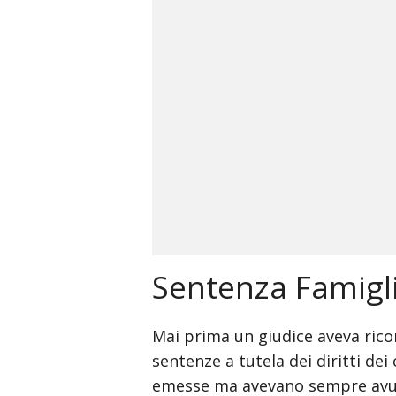
incredible
arab
body
xxx
bf
video
indian
xxxbf
hindi
sexy
क
स
ड
Sentenza Famigl
क
ल
न
Mai prima un giudice aveva ricon
सम
sentenze a tutela dei diritti de
म
emesse ma avevano sempre avut
ह