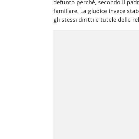
sex
defunto perché, secondo il padro
bomb
familiare. La giudice invece sta
full
gli stessi diritti e tutele delle 
movies
www
xnxx
com
18
xxx
movies
hd
free
mia
khalifa
slow
motion
tour
of
mias