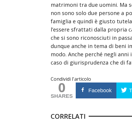
matrimoni tra due uomini. Ma se
त
non sono solo due persone a pot
anne
hathaway
famiglia e quindi è giusto tutel
sex
l’essere sfrattati dalla propria
scene
che si sono riconosciuti in pass
dunque anche in tema di beni i
modo. Anche perché negli anni il
caso di giurisprudenza che di fat
Condividi l'articolo
0
Facebook
T
SHARES
CORRELATI