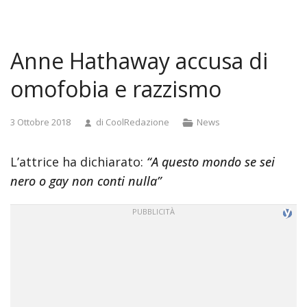
and
doggystyle
anal
Anne Hathaway accusa di
tamil
actress
omofobia e razzismo
pooja
sex
Categorie
3 Ottobre 2018
di
CoolRedazione
News
videos
madurita
L’attrice ha dichiarato:
“A questo mondo se sei
se
foll
nero o gay non conti nulla”
a
joven
japan
library
rape
video
real