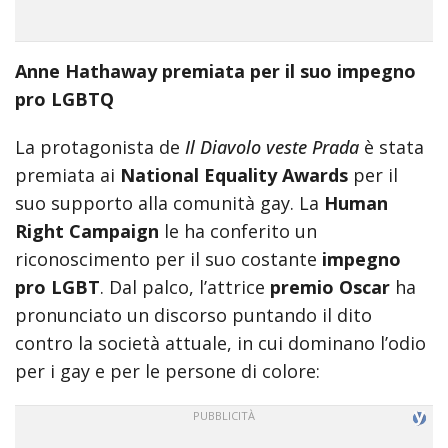
incredible
arab
body
Anne Hathaway premiata per il suo impegno
xxx
pro LGBTQ
bf
video
La protagonista de
Il Diavolo veste Prada
è stata
indian
premiata ai
National Equality Awards
per il
xxxbf
suo supporto alla comunità gay. La
Human
hindi
sexy
Right Campaign
le ha conferito un
क
riconoscimento per il suo costante
impegno
स
pro LGBT
. Dal palco, l’attrice
premio Oscar
ha
ड
pronunciato un discorso puntando il dito
क
contro la società attuale, in cui dominano l’odio
ल
per i gay e per le persone di colore:
न
सम
म
ह