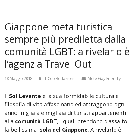
and
doggystyle
anal
Giappone meta turistica
tamil
actress
sempre più prediletta dalla
pooja
comunità LGBT: a rivelarlo è
sex
videos
l’agenzia Travel Out
madurita
se
Categorie
foll
18 Maggio 2018
di
CoolRedazione
Mete Gay Friendly
a
joven
Il
Sol Levante
e la sua formidabile cultura e
japan
filosofia di vita affascinano ed attraggono ogni
library
anno migliaia e migliaia di turisti appartenenti
rape
alla
comunità LGBT
, i quali prendono d’assalto
video
real
la bellissima
isola del Giappone
. A rivelarlo è