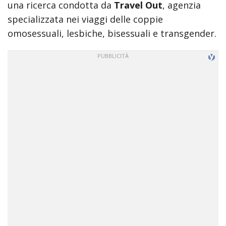
sex
una ricerca condotta da
Travel Out
, agenzia
bomb
specializzata nei viaggi delle coppie
full
omosessuali, lesbiche, bisessuali e transgender.
movies
www
xnxx
com
18
xxx
movies
hd
free
mia
khalifa
slow
motion
tour
of
mias