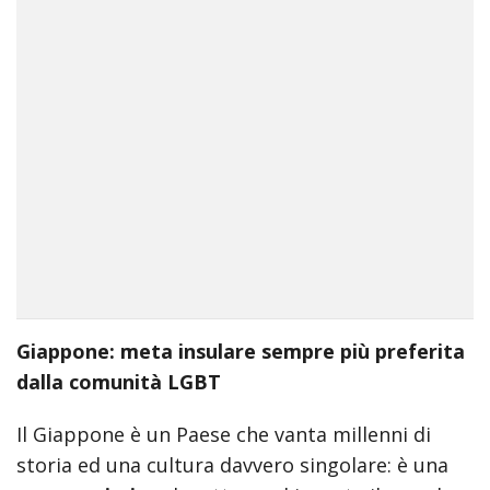
incredible
arab
body
xxx
bf
video
indian
xxxbf
hindi
sexy
क
स
ड
Giappone: meta insulare sempre più preferita
क
ल
dalla comunità LGBT
न
सम
Il Giappone è un Paese che vanta millenni di
म
storia ed una cultura davvero singolare: è una
ह