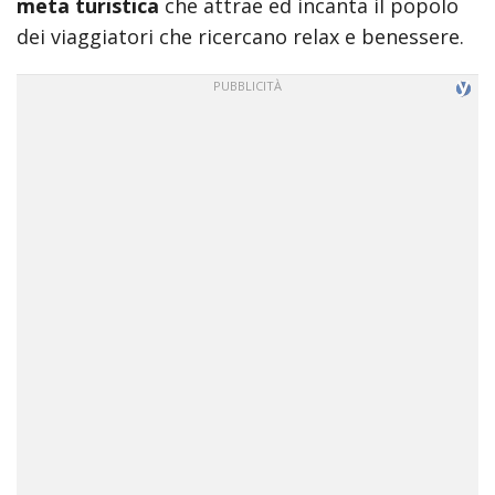
meta turistica
che attrae ed incanta il popolo
त
dei viaggiatori che ricercano relax e benessere.
anne
hathaway
sex
scene