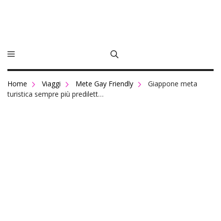
Vai
سكس
al
بالعربي
contenuto
top
ten
porn
stars
in
Home
Viaggi
Mete Gay Friendly
Giappone meta
the
turistica sempre più predilett…
world
indian
school
girl
image
casting
nicky
huntsman
hairy
pussy
pound