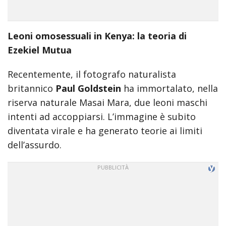
incredible
arab
body
Leoni omosessuali in Kenya: la teoria di
xxx
Ezekiel Mutua
bf
video
Recentemente, il fotografo naturalista
indian
britannico
Paul Goldstein
ha immortalato, nella
xxxbf
riserva naturale Masai Mara, due leoni maschi
hindi
sexy
intenti ad accoppiarsi. L’immagine è subito
क
diventata virale e ha generato teorie ai limiti
स
dell’assurdo.
ड
क
ल
न
सम
म
ह