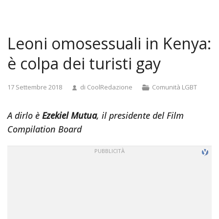
and
doggystyle
anal
Leoni omosessuali in Kenya:
tamil
actress
è colpa dei turisti gay
pooja
sex
Categorie
17 Settembre 2018
di
CoolRedazione
Comunità LGBT
videos
madurita
A dirlo è
Ezekiel Mutua
, il presidente del Film
se
foll
Compilation Board
a
joven
japan
library
rape
video
real