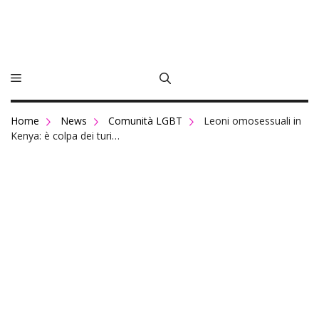
Vai
سكس
al
بالعربي
contenuto
top
ten
porn
stars
in
Home
News
Comunità LGBT
Leoni omosessuali in
the
Kenya: è colpa dei turi…
world
indian
school
girl
image
casting
nicky
huntsman
hairy
pussy
pound