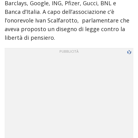
Barclays, Google, ING, Pfizer, Gucci, BNL e
incredible
arab
Banca d’Italia. A capo dell’associazione c’è
body
l’onorevole Ivan Scalfarotto, parlamentare che
xxx
aveva proposto un disegno di legge contro la
bf
libertà di pensiero.
video
indian
xxxbf
hindi
sexy
क
स
ड
क
ल
न
सम
म
ह