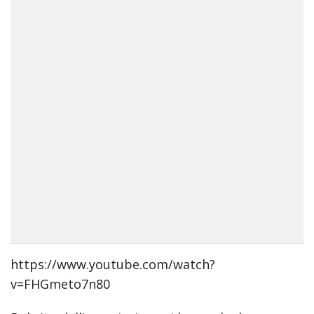
त
anne
hathaway
sex
scene
https://www.youtube.com/watch?
v=FHGmeto7n80