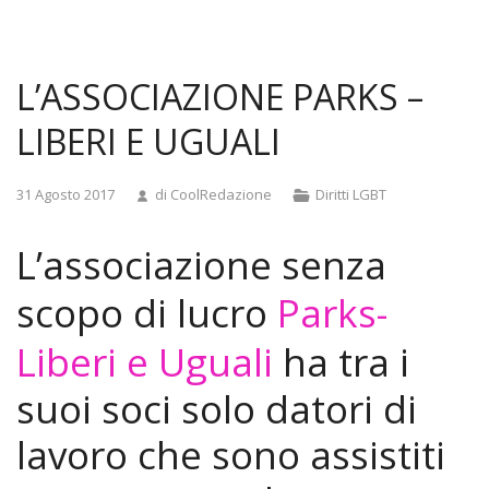
and
doggystyle
anal
L’ASSOCIAZIONE PARKS –
tamil
actress
LIBERI E UGUALI
pooja
sex
Categorie
31 Agosto 2017
di
CoolRedazione
Diritti LGBT
videos
madurita
L’associazione senza
se
foll
scopo di lucro
Parks-
a
joven
Liberi e Uguali
ha tra i
japan
library
suoi soci solo datori di
rape
video
lavoro che sono assistiti
real