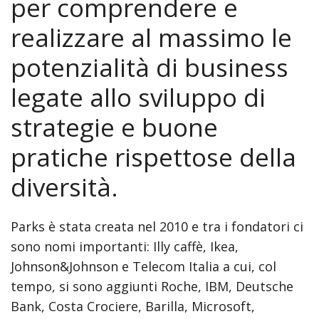
per comprendere e
sex
bomb
realizzare al massimo le
full
movies
potenzialità di business
www
xnxx
legate allo sviluppo di
com
strategie e buone
18
xxx
pratiche rispettose della
movies
hd
diversità.
free
mia
khalifa
Parks è stata creata nel 2010 e tra i fondatori ci
slow
sono nomi importanti: Illy caffè, Ikea,
motion
Johnson&Johnson e Telecom Italia a cui, col
tour
tempo, si sono aggiunti Roche, IBM, Deutsche
of
Bank, Costa Crociere, Barilla, Microsoft,
mias