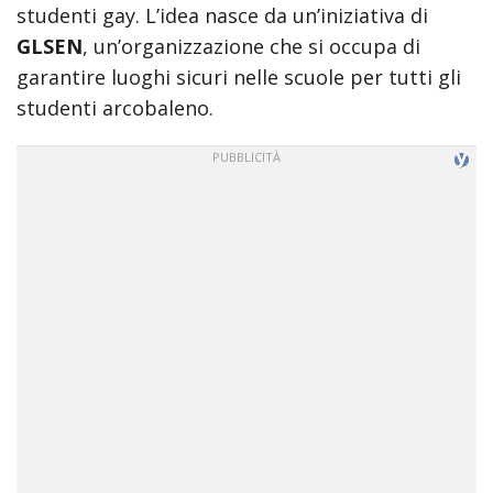
studenti gay. L’idea nasce da un’iniziativa di
त
GLSEN
, un’organizzazione che si occupa di
anne
hathaway
garantire luoghi sicuri nelle scuole per tutti gli
sex
studenti arcobaleno.
scene