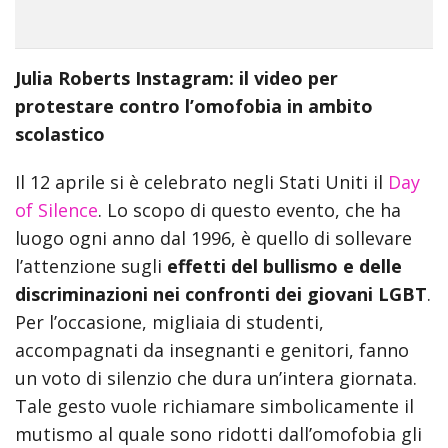
incredible
arab
body
Julia Roberts Instagram: il video per
xxx
protestare contro l’omofobia in ambito
bf
video
scolastico
indian
xxxbf
Il 12 aprile si è celebrato negli Stati Uniti il
Day
hindi
of Silence
. Lo scopo di questo evento, che ha
sexy
luogo ogni anno dal 1996, è quello di sollevare
क
l’attenzione sugli
effetti del bullismo e delle
स
discriminazioni nei confronti dei giovani LGBT
.
ड
Per l’occasione, migliaia di studenti,
क
ल
accompagnati da insegnanti e genitori, fanno
न
un voto di silenzio che dura un’intera giornata.
सम
Tale gesto vuole richiamare simbolicamente il
म
mutismo al quale sono ridotti dall’omofobia gli
ह