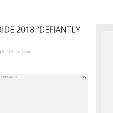
IDE 2018 “DEFIANTLY
Categorie
,
Onda Pride
Viaggi