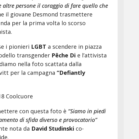
 altre persone il coraggio di fare quello che
he il giovane Desmond trasmettere
onda per la prima volta lo scorso
ista.
e i pionieri
LGBT
a scendere in piazza
 modello transgender
Pêche Di
e l’attivista
iamo nella foto scattata dalla
Levitt per la campagna
“Defiantly
mettere con questa foto è
“Siamo in piedi
amento di sfida diverso e provocatorio”
ente nota da
David Studinski
co-
ide.