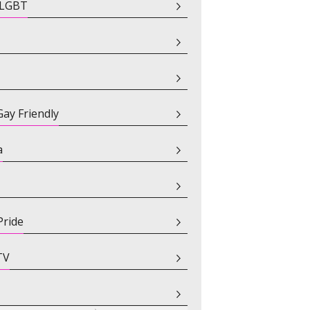
i LGBT
ay Friendly
a
Pride
TV