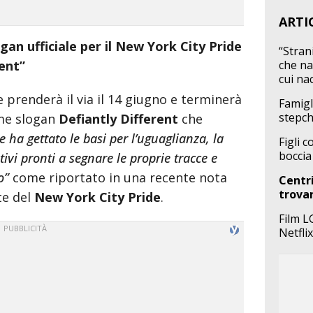
ARTI
gan ufficiale per il New York City Pride
“Strani
rent”
che nar
cui na
e prenderà il via il 14 giugno e terminerà
Famigl
stepch
ome slogan
Defiantly Different
che
e ha gettato le basi per l’uguaglianza, la
Figli 
boccia
ivi pronti a segnare le proprie tracce e
o”
come riportato in una recente nota
Centri
trovar
te del
New York City Pride
.
Film L
Netflix