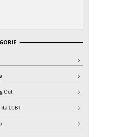
GORIE
a
g Out
ità LGBT
a