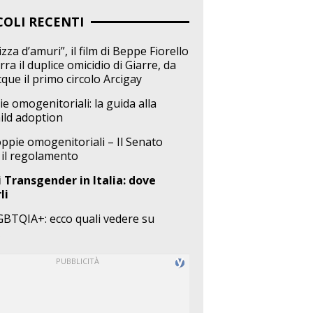
COLI RECENTI
zza d’amuri”, il film di Beppe Fiorello
ra il duplice omicidio di Giarre, da
cque il primo circolo Arcigay
ie omogenitoriali: la guida alla
ild adoption
coppie omogenitoriali – Il Senato
 il regolamento
 Transgender in Italia: dove
li
GBTQIA+: ecco quali vedere su