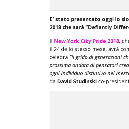
incredible
arab
body
E’ stato presentato oggi lo slo
xxx
2018 che sarà “Defiantly Diffe
bf
video
Il
New York City Pride 2018
, ch
indian
il 24 dello stesso mese, avrà c
xxxbf
celebra
“il grido di generazioni ch
hindi
prossima ondata di pensatori creat
sexy
क
ogni individuo distintivo nel mezz
स
da
David Studinski
co-presiden
ड
क
ल
न
सम
म
ह